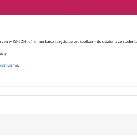
zeń w ISKCON-ie”. Termin kursu i częstotliwość spotkań – do ustalenia ze student
ację.
Wisznuizmu
.