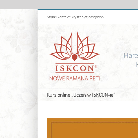
Przejdź
Szybki kontakt: kryszna(at)post(dot)pl
do
zawartości
Kurs online „Uczeń w ISKCON-ie”
Pokaż
większy
obrazek