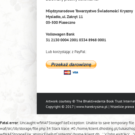
Międzynarodowe Towarzystwo Świadomości Kryszny
Mysiadło, ul. Zakręt 11
05-500 Piaseczno
Volkswagen Bank
31 2130 0004 2001 0334 8968 0001
Lub korzystając z PayPal:
Artwork courtesy © The Bhaktivedanta Book Trust Internat
Copyright © 2017 |
www.harekryszna.pl
| Wszelkie prawa
Fatal error
: Uncaught wfWAFStorageFileException: Unable to save temporary file
waf/src/lib/storage/file.php:34 Stack trace: #0 /home/klient.dhosting.pl/lukas
wfWAFStorageFile::atomicFilePutContents('/home/klient.dh...', '<?php exit('Acc...