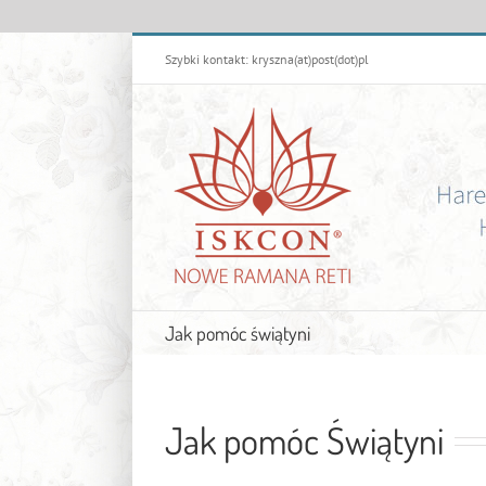
Przejdź
Szybki kontakt: kryszna(at)post(dot)pl
do
zawartości
Jak pomóc świątyni
Jak pomóc Świątyni