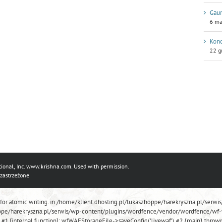
Gaur
6 ma
Konc
22 g
ional, Inc.
www.krishna.com
. Used with permission.
 zastrzeżone
 for atomic writing. in /home/klient.dhosting.pl/lukaszhoppe/harekryszna.pl/se
zhoppe/harekryszna.pl/serwis/wp-content/plugins/wordfence/vendor/wordfence/wf-w
') #1 [internal function]: wfWAFStorageFile->saveConfig('livewaf') #2 {main} throw