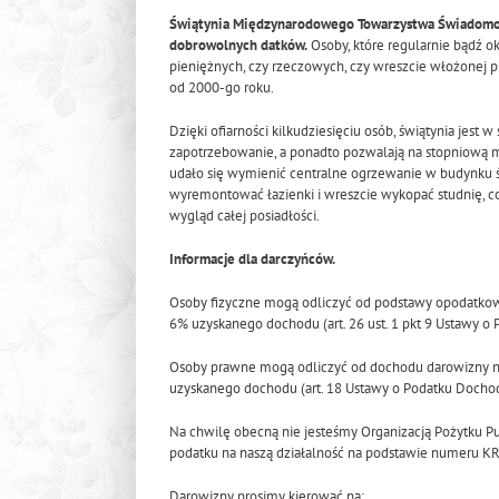
Świątynia Międzynarodowego Towarzystwa Świadomośc
dobrowolnych datków.
Osoby, które regularnie bądź oka
pieniężnych, czy rzeczowych, czy wreszcie włożonej pr
od 2000-go roku.
Dzięki ofiarności kilkudziesięciu osób, świątynia jest
zapotrzebowanie, a ponadto pozwalają na stopniową 
udało się wymienić centralne ogrzewanie w budynku 
wyremontować łazienki i wreszcie wykopać studnię, co
wygląd całej posiadłości.
Informacje dla darczyńców.
Osoby fizyczne mogą odliczyć od podstawy opodatkowa
6% uzyskanego dochodu (art. 26 ust. 1 pkt 9 Ustawy 
Osoby prawne mogą odliczyć od dochodu darowizny na 
uzyskanego dochodu (art. 18 Ustawy o Podatku Doch
Na chwilę obecną nie jesteśmy Organizacją Pożytku 
podatku na naszą działalność na podstawie numeru KR
Darowizny prosimy kierować na: