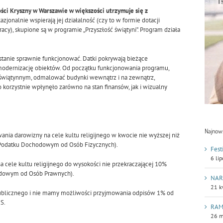
i Kryszny w Warszawie w większości utrzymuje się z
zjonalnie wspierają jej działalność (czy to w formie dotacji
acy), skupione są w programie „Przyszłość świątyni”. Program działa
 w stanie sprawnie funkcjonować. Datki pokrywają bieżące
modernizację obiektów. Od początku funkcjonowania programu,
świątynnym, odmalować budynki wewnątrz i na zewnątrz,
 korzystnie wpłynęło zarówno na stan finansów, jak i wizualny
Najnow
nia darowizny na cele kultu religijnego w kwocie nie wyższej niż
o Podatku Dochodowym od Osób Fizycznych).
Fest
6 li
cele kultu religijnego do wysokości nie przekraczającej 10%
odowym od Osób Prawnych).
NAR
21 k
Publicznego i nie mamy możliwości przyjmowania odpisów 1% od
S.
RAM
26 m