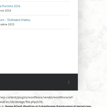
a Purnima 2026
rca 2026
ert – Śhiśhtakrit Prabhu
rudnia 2025
Facebook
rwis/wp-content/plugins/wordfence/vendor/wordfence/wf-
af/src/lib/storage/file.php(658):
n in
/home/klient.dhosting.pl/lukaszhoppe/harekryszna.pl/serwis/wp-