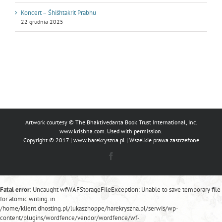
Koncert – Śhiśhtakrit Prabhu
22 grudnia 2025
Artwork courtesy © The Bhaktivedanta Book Trust International, Inc.
www.krishna.com
. Used with permission.
Copyright © 2017 |
www.harekryszna.pl
| Wszelkie prawa zastrzeżone
Facebook
Fatal error
: Uncaught wfWAFStorageFileException: Unable to save temporary file
for atomic writing. in
/home/klient.dhosting.pl/lukaszhoppe/harekryszna.pl/serwis/wp-
content/plugins/wordfence/vendor/wordfence/wf-