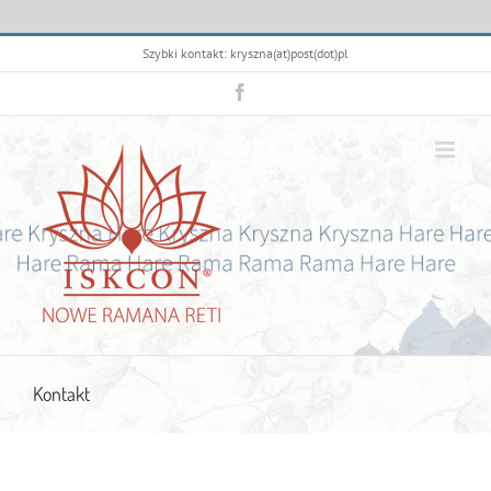
Przejdź
Szybki kontakt: kryszna(at)post(dot)pl
do
zawartości
Facebook
Kontakt