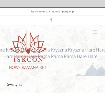
Przejdź
Szybki kontakt: kryszna(at)post(dot)pl
do
zawartości
Facebook
Świątynia