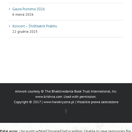
Gaura Purnima 2026
6 marca 2026
Koncert – Śhiśhtakrit Prabhu
22 grudnia 2025
Artwork courtesy © The Bhaktivedanta Book Trust International, Inc.
www.krishna.com
. Used with permission.
Copyright © 2017 |
www.harekryszna.pl
| Wszelkie prawa zastrzeżone
Facebook
Fatal error
: Uncaught wfWAFStorageFileException: Unable to save temporary file