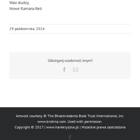
Wasi słudzy,
Nowe Ramana Reti
29 października, 2024
Udostępnij wiadomość innym!
Facebook
Email
Artwork courtesy © The Bhaktivedanta Book Trust International, Inc.
www.krishna.com
. Used with permission.
Copyright © 2017 |
www.harekryszna.pl
| Wszelkie prawa zastrzeżone
Facebook