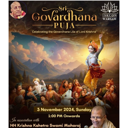
Pokaż
większy
obrazek