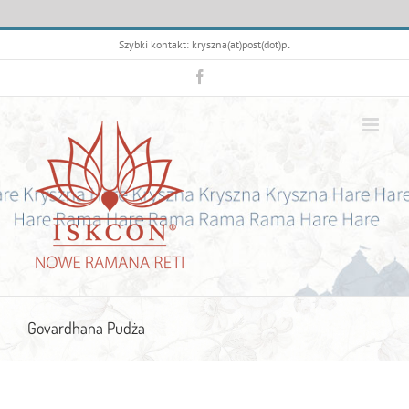
Przejdź
Szybki kontakt: kryszna(at)post(dot)pl
do
zawartości
Facebook
Govardhana Pudża