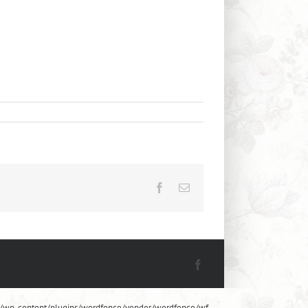
Facebook
Email
Facebook
rwis/wp-content/plugins/wordfence/vendor/wordfence/wf-