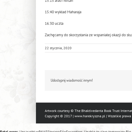
15:15 arati i kirtan
15:40 wykład Maharaja
16:30 uczta
Zachęcamy do skorzystania ze wspaniałej okazji do służ
22 stycznia, 2020
Udostępnij wiadomość innym!
Artwork courtesy © The Bhaktivedanta Book Trust Internat
Copyright © 2017 |
www.harekryszna.pl
| Wszelkie prawa
Fatal error
: Uncaught wfWAFStorageFileException: Unable to save temporary file