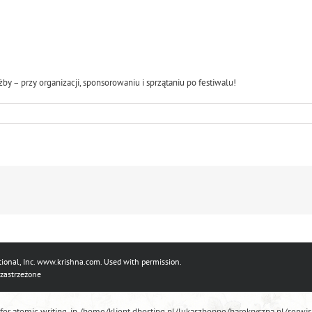
by – przy organizacji, sponsorowaniu i sprzątaniu po festiwalu!
ional, Inc.
www.krishna.com
. Used with permission.
 zastrzeżone
 for atomic writing. in /home/klient.dhosting.pl/lukaszhoppe/harekryszna.pl/se