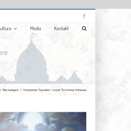
Facebook
ultura
Media
Kontakt
Bez kategorii
Nityananda Trayodasi i wizyta Trivikrama Maharaja