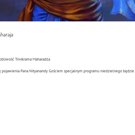
aharaja
obliwość Trivikrama Maharadża.
 się pojawienia Pana Nityanandy. Gościem specjalnym programu niedzielnego będzie