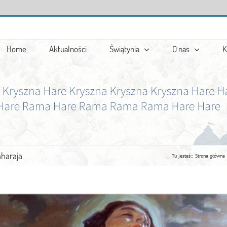
Home
Aktualności
Świątynia
O nas
K
aharaja
Tu jesteś::
Strona główna