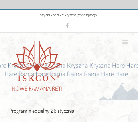
Przejdź
Szybki kontakt: kryszna(at)post(dot)pl
do
zawartości
Facebook
Program niedzielny 26 stycznia