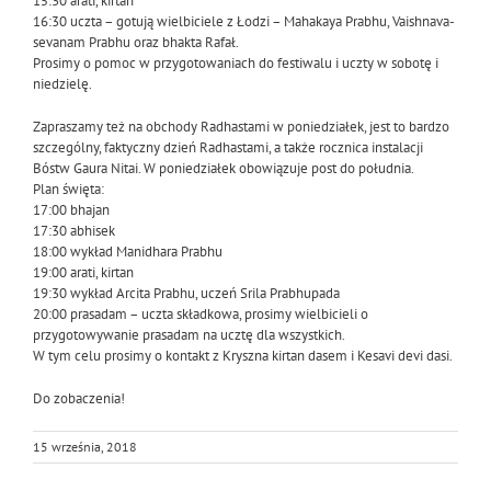
15:30 arati, kirtan
16:30 uczta – gotują wielbiciele z Łodzi – Mahakaya Prabhu, Vaishnava-
sevanam Prabhu oraz bhakta Rafał.
Prosimy o pomoc w przygotowaniach do festiwalu i uczty w sobotę i
niedzielę.
Zapraszamy też na obchody Radhastami w poniedziałek, jest to bardzo
szczególny, faktyczny dzień Radhastami, a także rocznica instalacji
Bóstw Gaura Nitai. W poniedziałek obowiązuje post do południa.
Plan święta:
17:00 bhajan
17:30 abhisek
18:00 wykład Manidhara Prabhu
19:00 arati, kirtan
19:30 wykład Arcita Prabhu, uczeń Srila Prabhupada
20:00 prasadam – uczta składkowa, prosimy wielbicieli o
przygotowywanie prasadam na ucztę dla wszystkich.
W tym celu prosimy o kontakt z Kryszna kirtan dasem i Kesavi devi dasi.
Do zobaczenia!
15 września, 2018