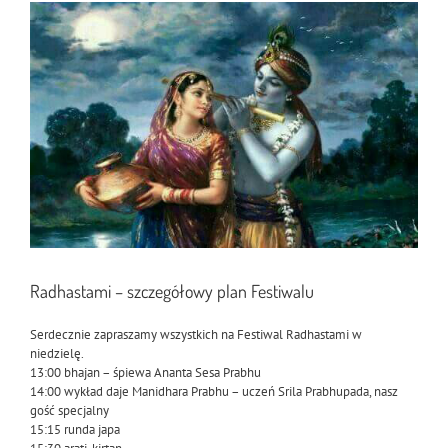
Pokaż
większy
obrazek
Radhastami – szczegółowy plan Festiwalu
Serdecznie zapraszamy wszystkich na Festiwal Radhastami w
niedzielę.
13:00 bhajan – śpiewa Ananta Sesa Prabhu
14:00 wykład daje Manidhara Prabhu – uczeń Srila P
rabhupada, nasz
gość specjalny
15:15 runda japa