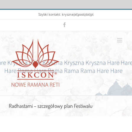
Przejdź
Szybki kontakt: kryszna(at)post(dot)pl
do
zawartości
Facebook
Radhastami – szczegółowy plan Festiwalu