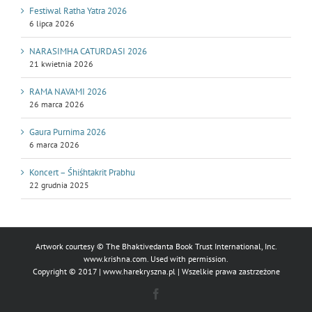
Festiwal Ratha Yatra 2026
6 lipca 2026
NARASIMHA CATURDASI 2026
21 kwietnia 2026
RAMA NAVAMI 2026
26 marca 2026
Gaura Purnima 2026
6 marca 2026
Koncert – Śhiśhtakrit Prabhu
22 grudnia 2025
Artwork courtesy © The Bhaktivedanta Book Trust International, Inc.
www.krishna.com
. Used with permission.
Copyright © 2017 |
www.harekryszna.pl
| Wszelkie prawa zastrzeżone
Facebook