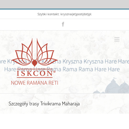
Przejdź
Szybki kontakt: kryszna(at)post(dot)pl
do
zawartości
Facebook
Szczegóły trasy Trivikrama Maharaja